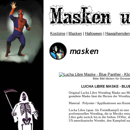
Kostüme
|
Masken
|
Halloween
|
Hawaiihemden
Bitte Bild klicken für Grossa
LUCHA LIBRE MASKE - BLU
Original Lucha Libre Wrestling Maske aus M
gestaltete Maske lässt die Herzen der Wrestli
Material : Polyester / Applikationen aus Kunst
Lucha Libre (span. für Freistilkampf) ist ein
professionellen Wrestling, die in Mexiko ent
Libre geht zurück bis in die frühen 1930er, a
US-amerikanische Wrestler, den Kampfstil na