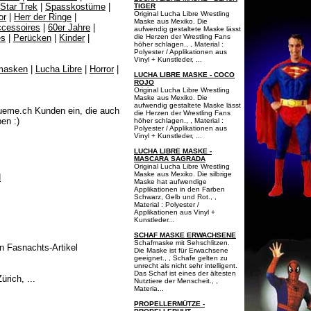
Star Trek
|
Spasskostüme
|
TIGER
Original Lucha Libre Wrestling
or
|
Herr der Ringe
|
Maske aus Mexiko. Die
cessoires
|
60er Jahre
|
aufwendig gestaltete Maske lässt
es
|
Perücken
|
Kinder
|
die Herzen der Wrestling Fans
höher schlagen., , Material :
Polyester / Applikationen aus
Vinyl + Kunstleder, ...
masken
|
Lucha Libre
|
Horror
|
LUCHA LIBRE MASKE - COCO
ROJO
Original Lucha Libre Wrestling
Maske aus Mexiko. Die
aufwendig gestaltete Maske lässt
eme.ch Kunden ein, die auch
die Herzen der Wrestling Fans
en :)
höher schlagen., , Material :
Polyester / Applikationen aus
Vinyl + Kunstleder, ...
LUCHA LIBRE MASKE -
MASCARA SAGRADA
Original Lucha Libre Wrestling
Maske aus Mexiko. Die silbrige
Maske hat aufwendige
Applikationen in den Farben
Schwarz, Gelb und Rot., ,
Material : Polyester /
Applikationen aus Vinyl +
Kunstleder...
SCHAF MASKE ERWACHSENE
Schafmaske mit Sehschlitzen.
n Fasnachts-Artikel
Die Maske ist für Erwachsene
geeignet., , Schafe gelten zu
unrecht als nicht sehr intelligent.
Das Schaf ist eines der ältesten
ürich, ...
Nutztiere der Menscheit., ,
Materia...
PROPELLERMÜTZE -