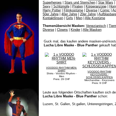
Superheroes
|
Stars und Sternchen
|
Star Wars
|
Sexy
|
Schlümpfe
|
Piraten
|
Körperanzüge
|
Horr
Harry Potter
|
Filmkostüme
|
Diverse
|
Comic
|
Ac
50er Jahre
|
40er Jahre
|
20er Jahre
|
Aufblasbar
Kontaktlinsen
|
Girls
|
Men
|
Alle Kostüme
Themenübersicht Masken:
Venezianisch
|
Tier
Diverse
|
Clowns
|
Kinder
|
Alle Masken
Guck mal, das kaufen andere masken-und-kostu
Lucha Libre Maske - Blue Panther
gekauft hab
VOODOO RHYTHM MEN-
SHIRT
VOODOO RHYTHM
Shirts - Voodoo Rhythm -
KEYCOVERS -
Men
SCHLÜSSELKAPPEN
Preis: 29 CHF
Merchandise - Keycovers
Preis: 9 CHF
Leute aus folgenden Ortschaften kauften sich de
Lucha Libre Maske - Blue Panther
schon:
Luzern, St. Gallen, St.gallen, Unterengstringen, Z