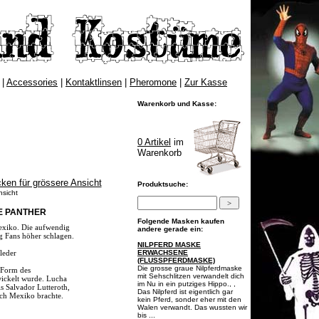
|
Accessories
|
Kontaktlinsen
|
Pheromone
|
Zur Kasse
Warenkorb und Kasse:
0 Artikel
im
Warenkorb
Produktsuche:
nsicht
E PANTHER
Folgende Masken kaufen
exiko. Die aufwendig
andere gerade ein:
ng Fans höher schlagen.
NILPFERD MASKE
leder
ERWACHSENE
(FLUSSPFERDMASKE)
Die grosse graue Nilpferdmaske
e Form des
mit Sehschlitzen verwandelt dich
wickelt wurde. Lucha
im Nu in ein putziges Hippo., ,
ls Salvador Lutteroth,
Das Nilpferd ist eigentlich gar
ch Mexiko brachte.
kein Pferd, sonder eher mit den
Walen verwandt. Das wussten wir
bis ...