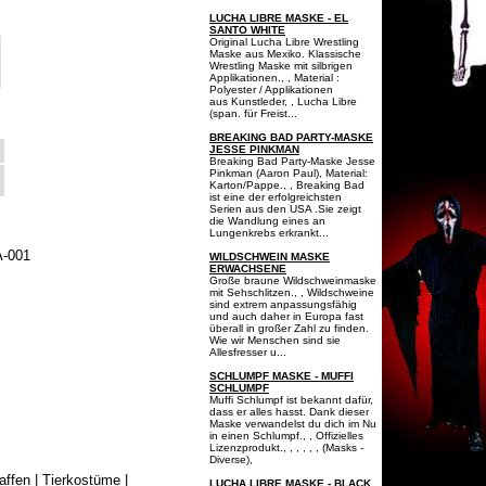
LUCHA LIBRE MASKE - EL
SANTO WHITE
Original Lucha Libre Wrestling
Maske aus Mexiko. Klassische
Wrestling Maske mit silbrigen
Applikationen., , Material :
Polyester / Applikationen
aus Kunstleder, , Lucha Libre
(span. für Freist...
BREAKING BAD PARTY-MASKE
JESSE PINKMAN
Breaking Bad Party-Maske Jesse
Pinkman (Aaron Paul), Material:
Karton/Pappe., , Breaking Bad
ist eine der erfolgreichsten
Serien aus den USA .Sie zeigt
die Wandlung eines an
Lungenkrebs erkrankt...
A-001
WILDSCHWEIN MASKE
ERWACHSENE
Große braune Wildschweinmaske
mit Sehschlitzen., , Wildschweine
sind extrem anpassungsfähig
und auch daher in Europa fast
überall in großer Zahl zu finden.
Wie wir Menschen sind sie
Allesfresser u...
SCHLUMPF MASKE - MUFFI
SCHLUMPF
Muffi Schlumpf ist bekannt dafür,
dass er alles hasst. Dank dieser
Maske verwandelst du dich im Nu
in einen Schlumpf., , Offizielles
Lizenzprodukt., , , , , , (Masks -
Diverse),
affen
|
Tierkostüme
|
LUCHA LIBRE MASKE - BLACK