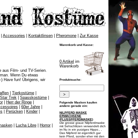
|
Accessories
|
Kontaktlinsen
|
Pheromone
|
Zur Kasse
Warenkorb und Kasse:
0 Artikel
im
Warenkorb
 aus Film- und TV-Serien.
atman. Wenn Du etwas
-)
Have fun!
Übrigens, wir
Produktsuche:
affen
|
Tierkostüme
|
Star Trek
|
Spasskostüme
|
or
|
Herr der Ringe
|
Folgende Masken kaufen
andere gerade ein:
cessoires
|
60er Jahre
|
es
|
Perücken
|
Kinder
|
NILPFERD MASKE
ERWACHSENE
(FLUSSPFERDMASKE)
Die grosse graue Nilpferdmaske
masken
|
Lucha Libre
|
Horror
|
mit Sehschlitzen verwandelt dich
im Nu in ein putziges Hippo., ,
Das Nilpferd ist eigentlich gar
kein Pferd, sonder eher mit den