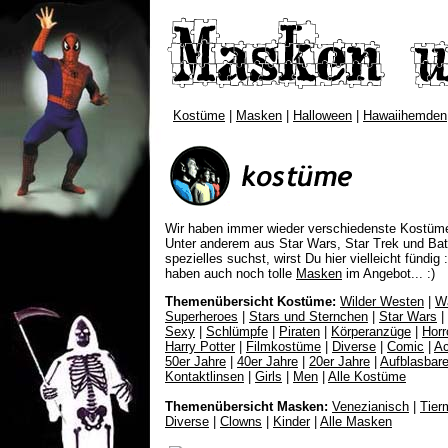
Kostüme
|
Masken
|
Halloween
|
Hawaiihemden
Wir haben immer wieder verschiedenste Kostüme
Unter anderem aus Star Wars, Star Trek und B
spezielles suchst, wirst Du hier vielleicht
fündig :
haben auch noch tolle
Masken
im Angebot... :)
Themenübersicht Kostüme:
Wilder Westen
|
W
Superheroes
|
Stars und Sternchen
|
Star Wars
|
Sexy
|
Schlümpfe
|
Piraten
|
Körperanzüge
|
Horr
Harry Potter
|
Filmkostüme
|
Diverse
|
Comic
|
Ac
50er Jahre
|
40er Jahre
|
20er Jahre
|
Aufblasbar
Kontaktlinsen
|
Girls
|
Men
|
Alle Kostüme
Themenübersicht Masken:
Venezianisch
|
Tier
Diverse
|
Clowns
|
Kinder
|
Alle Masken