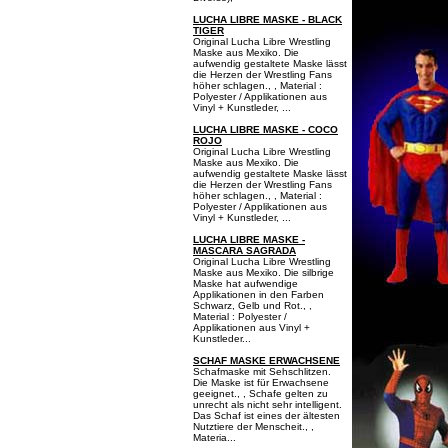
LUCHA LIBRE MASKE - BLACK
TIGER
Original Lucha Libre Wrestling
Maske aus Mexiko. Die
aufwendig gestaltete Maske lässt
die Herzen der Wrestling Fans
höher schlagen., , Material :
Polyester / Applikationen aus
Vinyl + Kunstleder, ...
LUCHA LIBRE MASKE - COCO
ROJO
Original Lucha Libre Wrestling
Maske aus Mexiko. Die
aufwendig gestaltete Maske lässt
die Herzen der Wrestling Fans
höher schlagen., , Material :
Polyester / Applikationen aus
Vinyl + Kunstleder, ...
LUCHA LIBRE MASKE -
MASCARA SAGRADA
Original Lucha Libre Wrestling
Maske aus Mexiko. Die silbrige
Maske hat aufwendige
Applikationen in den Farben
Schwarz, Gelb und Rot., ,
Material : Polyester /
Applikationen aus Vinyl +
Kunstleder...
SCHAF MASKE ERWACHSENE
Schafmaske mit Sehschlitzen.
Die Maske ist für Erwachsene
geeignet., , Schafe gelten zu
unrecht als nicht sehr intelligent.
Das Schaf ist eines der ältesten
Nutztiere der Menscheit., ,
Materia...