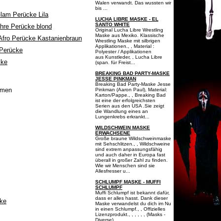
Walen verwandt. Das wussten wir
bis ...
LUCHA LIBRE MASKE - EL
SANTO WHITE
Original Lucha Libre Wrestling
Maske aus Mexiko. Klassische
Wrestling Maske mit silbrigen
Applikationen., , Material :
Polyester / Applikationen
aus Kunstleder, , Lucha Libre
(span. für Freist...
BREAKING BAD PARTY-MASKE
JESSE PINKMAN
Breaking Bad Party-Maske Jesse
ümen
Pinkman (Aaron Paul), Material:
Karton/Pappe., , Breaking Bad
ist eine der erfolgreichsten
Serien aus den USA .Sie zeigt
die Wandlung eines an
Lungenkrebs erkrankt...
WILDSCHWEIN MASKE
ERWACHSENE
Große braune Wildschweinmaske
mit Sehschlitzen., , Wildschweine
sind extrem anpassungsfähig
und auch daher in Europa fast
überall in großer Zahl zu finden.
Wie wir Menschen sind sie
Allesfresser u...
SCHLUMPF MASKE - MUFFI
SCHLUMPF
Muffi Schlumpf ist bekannt dafür,
dass er alles hasst. Dank dieser
cke
Maske verwandelst du dich im Nu
in einen Schlumpf., , Offizielles
Lizenzprodukt., , , , , , (Masks -
Diverse),