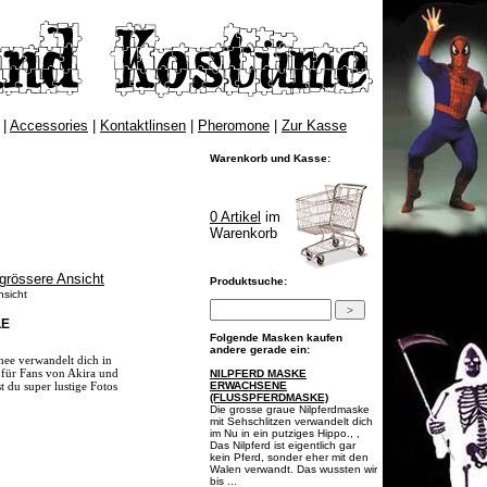
|
Accessories
|
Kontaktlinsen
|
Pheromone
|
Zur Kasse
Warenkorb und Kasse:
0 Artikel
im
Warenkorb
Produktsuche:
nsicht
LE
Folgende Masken kaufen
andere gerade ein:
ee verwandelt dich in
 für Fans von Akira und
NILPFERD MASKE
 du super lustige Fotos
ERWACHSENE
(FLUSSPFERDMASKE)
Die grosse graue Nilpferdmaske
mit Sehschlitzen verwandelt dich
im Nu in ein putziges Hippo., ,
Das Nilpferd ist eigentlich gar
kein Pferd, sonder eher mit den
Walen verwandt. Das wussten wir
bis ...