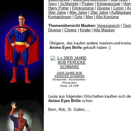
Sexy
|
Schlümpfe
|
Piraten
|
Körperanzüge
|
Horr
Harry Potter
|
Filmkostüme
|
Diverse
|
Comic
|
Ac
50er Jahre
|
40er Jahre
|
20er Jahre
|
Aufblasbar
Kontaktlinsen
|
Girls
|
Men
|
Alle Kostüme
Themenübersicht Masken:
Venezianisch
|
Tier
Diverse
|
Clowns
|
Kinder
|
Alle Masken
Übrigens, das kaufen andere masken-und-kostu
Anime Eyes Brille
gekauft haben :)
20ER JAHRE BOB
PERÜCKE SCHWARZ
Kostueme - Accessoires -
Peruecken
Preis: 19 CHF
Leute aus folgenden Ortschaften kauften sich de
Anime Eyes Brille
schon:
Bern, Rüti, St. Gallen, ...