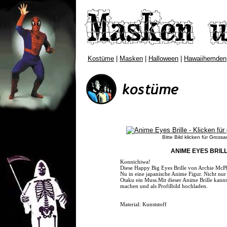
Kostüme
|
Masken
|
Halloween
|
Hawaiihemden
Bitte Bild klicken für Grossa
ANIME EYES BRIL
Konnichiwa!
Diese Happy Big Eyes Brille von Archie McPh
Nu in eine japanische Anime Figur. Nicht nur
Otaku ein Muss.Mit dieser Anime Brille kannst
machen und als Profilbild hochladen.
Material: Kunststoff