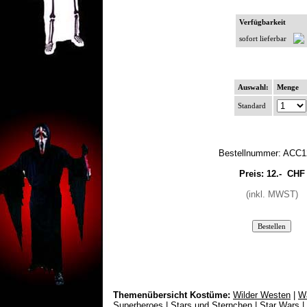
Verfügbarkeit
sofort lieferbar
Auswahl:
Menge
Standard
Bestellnummer: ACC1
Preis:
12.-
CHF
(inkl. MWST)
Themenübersicht Kostüme:
Wilder Westen
|
W
Superheroes
|
Stars und Sternchen
|
Star Wars
|