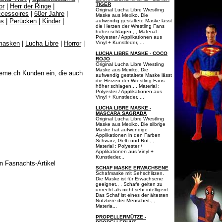
TIGER
or
|
Herr der Ringe
|
Original Lucha Libre Wrestling
cessoires
|
60er Jahre
|
Maske aus Mexiko. Die
es
|
Perücken
|
Kinder
|
aufwendig gestaltete Maske lässt
die Herzen der Wrestling Fans
höher schlagen., , Material :
Polyester / Applikationen aus
masken
|
Lucha Libre
|
Horror
|
Vinyl + Kunstleder, ...
LUCHA LIBRE MASKE - COCO
ROJO
Original Lucha Libre Wrestling
Maske aus Mexiko. Die
eme.ch Kunden ein, die auch
aufwendig gestaltete Maske lässt
die Herzen der Wrestling Fans
höher schlagen., , Material :
Polyester / Applikationen aus
Vinyl + Kunstleder, ...
LUCHA LIBRE MASKE -
MASCARA SAGRADA
Original Lucha Libre Wrestling
Maske aus Mexiko. Die silbrige
Maske hat aufwendige
Applikationen in den Farben
Schwarz, Gelb und Rot., ,
Material : Polyester /
Applikationen aus Vinyl +
Kunstleder...
n Fasnachts-Artikel
SCHAF MASKE ERWACHSENE
Schafmaske mit Sehschlitzen.
Die Maske ist für Erwachsene
geeignet., , Schafe gelten zu
unrecht als nicht sehr intelligent.
Das Schaf ist eines der ältesten
Nutztiere der Menscheit., ,
Materia...
PROPELLERMÜTZE -