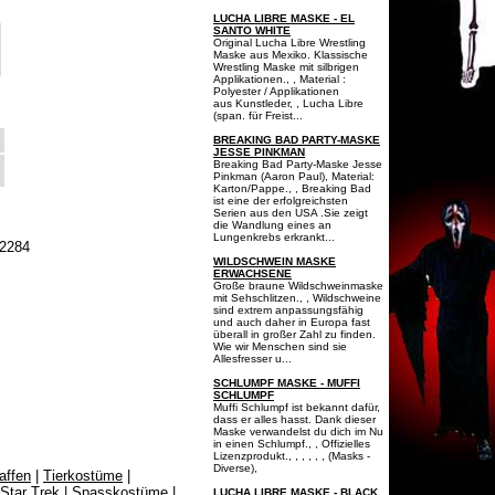
LUCHA LIBRE MASKE - EL
SANTO WHITE
Original Lucha Libre Wrestling
Maske aus Mexiko. Klassische
Wrestling Maske mit silbrigen
Applikationen., , Material :
Polyester / Applikationen
aus Kunstleder, , Lucha Libre
(span. für Freist...
BREAKING BAD PARTY-MASKE
JESSE PINKMAN
Breaking Bad Party-Maske Jesse
Pinkman (Aaron Paul), Material:
Karton/Pappe., , Breaking Bad
ist eine der erfolgreichsten
Serien aus den USA .Sie zeigt
die Wandlung eines an
Lungenkrebs erkrankt...
2284
WILDSCHWEIN MASKE
ERWACHSENE
Große braune Wildschweinmaske
mit Sehschlitzen., , Wildschweine
sind extrem anpassungsfähig
und auch daher in Europa fast
überall in großer Zahl zu finden.
Wie wir Menschen sind sie
Allesfresser u...
SCHLUMPF MASKE - MUFFI
SCHLUMPF
Muffi Schlumpf ist bekannt dafür,
dass er alles hasst. Dank dieser
Maske verwandelst du dich im Nu
in einen Schlumpf., , Offizielles
Lizenzprodukt., , , , , , (Masks -
Diverse),
affen
|
Tierkostüme
|
Star Trek
|
Spasskostüme
|
LUCHA LIBRE MASKE - BLACK